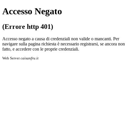
Accesso Negato
(Errore http 401)
Accesso negato a causa di credenziali non valide o mancanti. Per
navigare sulla pa­gi­na richiesta è necessario registrarsi, se an­co­ra non
fatto, e accedere con le proprie cre­den­zia­li.
Web Server
caisanfru.it