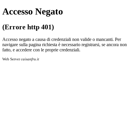
Accesso Negato
(Errore http 401)
Accesso negato a causa di credenziali non valide o mancanti. Per
navigare sulla pa­gi­na richiesta è necessario registrarsi, se an­co­ra non
fatto, e accedere con le proprie cre­den­zia­li.
Web Server
caisanfru.it