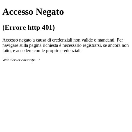
Accesso Negato
(Errore http 401)
Accesso negato a causa di credenziali non valide o mancanti. Per
navigare sulla pa­gi­na richiesta è necessario registrarsi, se an­co­ra non
fatto, e accedere con le proprie cre­den­zia­li.
Web Server
caisanfru.it