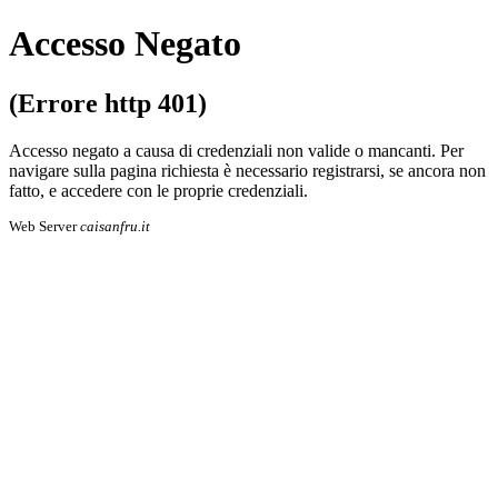
Accesso Negato
(Errore http 401)
Accesso negato a causa di credenziali non valide o mancanti. Per
navigare sulla pa­gi­na richiesta è necessario registrarsi, se an­co­ra non
fatto, e accedere con le proprie cre­den­zia­li.
Web Server
caisanfru.it