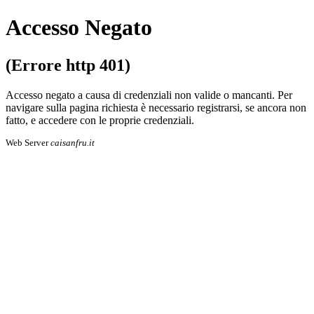
Accesso Negato
(Errore http 401)
Accesso negato a causa di credenziali non valide o mancanti. Per
navigare sulla pa­gi­na richiesta è necessario registrarsi, se an­co­ra non
fatto, e accedere con le proprie cre­den­zia­li.
Web Server
caisanfru.it