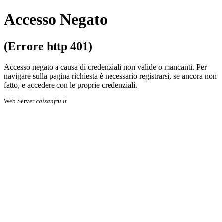
Accesso Negato
(Errore http 401)
Accesso negato a causa di credenziali non valide o mancanti. Per
navigare sulla pa­gi­na richiesta è necessario registrarsi, se an­co­ra non
fatto, e accedere con le proprie cre­den­zia­li.
Web Server
caisanfru.it