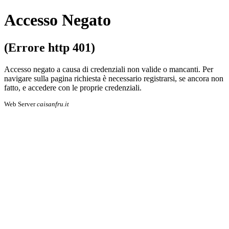
Accesso Negato
(Errore http 401)
Accesso negato a causa di credenziali non valide o mancanti. Per
navigare sulla pa­gi­na richiesta è necessario registrarsi, se an­co­ra non
fatto, e accedere con le proprie cre­den­zia­li.
Web Server
caisanfru.it