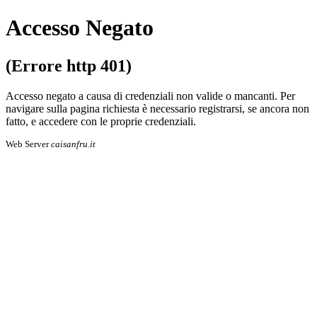
Accesso Negato
(Errore http 401)
Accesso negato a causa di credenziali non valide o mancanti. Per
navigare sulla pa­gi­na richiesta è necessario registrarsi, se an­co­ra non
fatto, e accedere con le proprie cre­den­zia­li.
Web Server
caisanfru.it