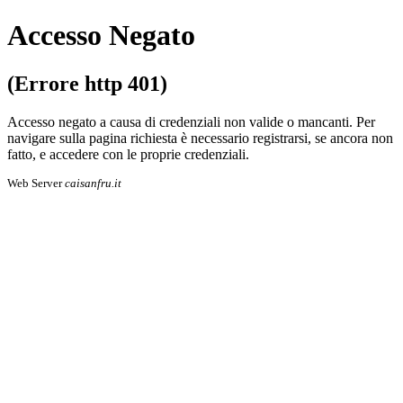
Accesso Negato
(Errore http 401)
Accesso negato a causa di credenziali non valide o mancanti. Per
navigare sulla pa­gi­na richiesta è necessario registrarsi, se an­co­ra non
fatto, e accedere con le proprie cre­den­zia­li.
Web Server
caisanfru.it