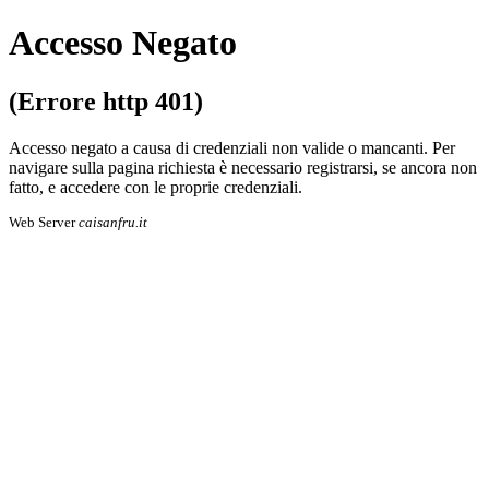
Accesso Negato
(Errore http 401)
Accesso negato a causa di credenziali non valide o mancanti. Per
navigare sulla pa­gi­na richiesta è necessario registrarsi, se an­co­ra non
fatto, e accedere con le proprie cre­den­zia­li.
Web Server
caisanfru.it