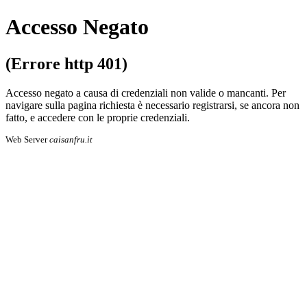
Accesso Negato
(Errore http 401)
Accesso negato a causa di credenziali non valide o mancanti. Per
navigare sulla pa­gi­na richiesta è necessario registrarsi, se an­co­ra non
fatto, e accedere con le proprie cre­den­zia­li.
Web Server
caisanfru.it