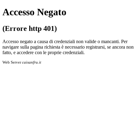
Accesso Negato
(Errore http 401)
Accesso negato a causa di credenziali non valide o mancanti. Per
navigare sulla pa­gi­na richiesta è necessario registrarsi, se an­co­ra non
fatto, e accedere con le proprie cre­den­zia­li.
Web Server
caisanfru.it