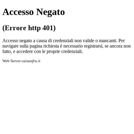
Accesso Negato
(Errore http 401)
Accesso negato a causa di credenziali non valide o mancanti. Per
navigare sulla pa­gi­na richiesta è necessario registrarsi, se an­co­ra non
fatto, e accedere con le proprie cre­den­zia­li.
Web Server
caisanfru.it