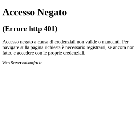
Accesso Negato
(Errore http 401)
Accesso negato a causa di credenziali non valide o mancanti. Per
navigare sulla pa­gi­na richiesta è necessario registrarsi, se an­co­ra non
fatto, e accedere con le proprie cre­den­zia­li.
Web Server
caisanfru.it